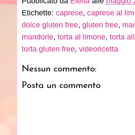
Pubblicato da
Elena
alle
maggio 
Etichette:
caprese
,
caprese al li
dolce gluten free
,
gluten free
,
man
mandorle
,
torta al limone
,
torta a
torta gluten free
,
videoricetta
Nessun commento:
Posta un commento