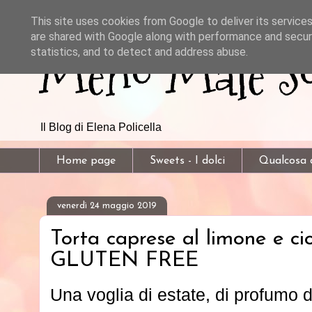
This site uses cookies from Google to deliver its services
are shared with Google along with performance and securi
Meno Male So
statistics, and to detect and address abuse.
Il Blog di Elena Policella
Home page
Sweets - I dolci
Qualcosa d
venerdì 24 maggio 2019
Torta caprese al limone e ci
GLUTEN FREE
Una voglia di estate, di profumo d