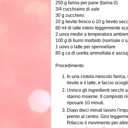
250 g farina per pane (farina 0)
3/4 cucchiaino di sale
30 g zucchero
20 g lievito fresco o 10 g lievito sec
60 ml di latte intero leggermente sc
2 uova medie a temperatura ambien
100 g di burro morbido (normale o s
1 uovo o latte per spennellare
80 g ca di uvetta ammollata e asciu
Procedimento
In una ciotola mescolo farina,
lievito e il latte, e faccio sci
Unisco gli ingredienti secchi a
stanno insieme. Il composto ri
riposare 10 minuti.
Dopo dieci minuti lavoro l'impa
premo al centro. Giro leggermen
Rifaccio il movimento per altre