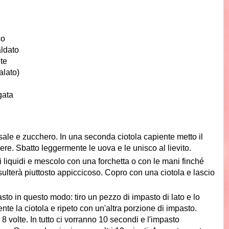
co
aldato
te
alato)
gata
 sale e zucchero. In una seconda ciotola capiente metto il
ogliere. Sbatto leggermente le uova e le unisco al lievito.
i liquidi e mescolo con una forchetta o con le mani finché
sulterà piuttosto appiccicoso. Copro con una ciotola e lascio
sto in questo modo: tiro un pezzo di impasto di lato e lo
te la ciotola e ripeto con un'altra porzione di impasto.
 8 volte. In tutto ci vorranno 10 secondi e l'impasto