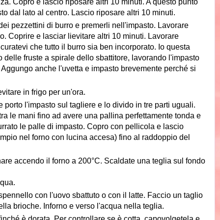
a. Copro e lascio riposare altri 10 minuti. A questo punto
o dal lato al centro. Lascio riposare altri 10 minuti.
 dei pezzettini di burro e premerli nell'impasto. Lavorare
. Coprire e lasciar lievitare altri 10 minuti. Lavorare
curatevi che tutto il burro sia ben incorporato. Io questa
o delle fruste a spirale dello sbattitore, lavorando l'impasto
i. Aggungo anche l'uvetta e impasto brevemente perché si
vitare in frigo per un'ora.
 porto l'impasto sul tagliere e lo divido in tre parti uguali.
tra le mani fino ad avere una pallina perfettamente tonda e
rrato le palle di impasto. Copro con pellicola e lascio
esempio nel forno con lucina accesa) fino al raddoppio del
nare accendo il forno a 200°C. Scaldate una teglia sul fondo
cqua.
spennello con l'uovo sbattuto o con il latte. Faccio un taglio
lla brioche. Inforno e verso l'acqua nella teglia.
inché è dorata. Per controllare se è cotta, capovolgetela e