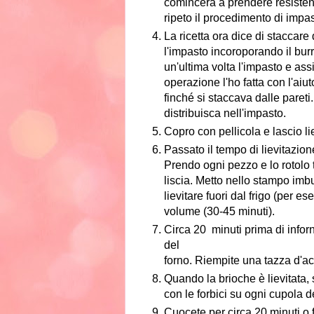
comincerà a prendere resistenz
ripeto il procedimento di impast
La ricetta ora dice di staccare
l'impasto incoroporando il burro
un'ultima volta l'impasto e assi
operazione l'ho fatta con l'aiut
finché si staccava dalle paret
distribuisca nell'impasto.
Copro con pellicola e lascio lie
Passato il tempo di lievitazione
Prendo ogni pezzo e lo rotolo 
liscia. Metto nello stampo imbu
lievitare fuori dal frigo (per 
volume (30-45 minuti).
Circa 20 minuti prima di infor
del
forno. Riempite una tazza d'a
Quando la brioche è lievitata, 
con le forbici su ogni cupola de
Cuocete per circa 20 minuti o f