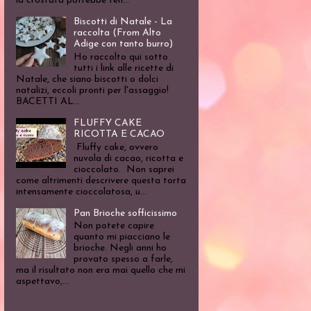
la crostata potrebbe ten...
Biscotti di Natale - La
raccolta (From Alto
Adige con tanto burro)
Ho raccolto qui sotto
tutti i link alle ricette di
Natale, che siano biscotti o dolci
natalizi, eccoli pronti per l'assaggio!
BACETTI AL...
FLUFFY CAKE
RICOTTA E CACAO
Fluffy cake, ovvero
nuvola di cacao, ricotta e
cioccolato. Non saprei
come altrimenti descrivere questa torta
intensamente cioccolatosa, u...
Pan Brioche sofficissimo
Non potete capire
quanto mi piacciano le
brioche. Negli anni ho
provato spesso a farle,
ma il risultato non era mai quello che mi
aspettavo,...