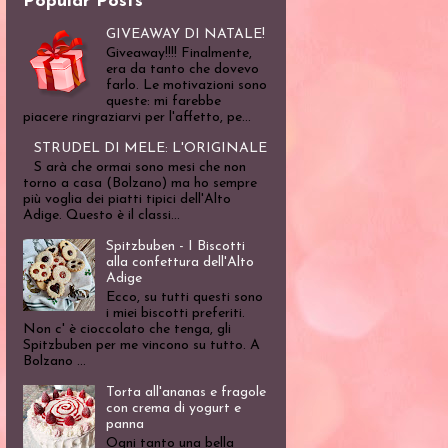
Popular Posts
GIVEAWAY DI NATALE!
Giveaway!!!! Finalmente,
era da tanto che dovevo
farlo. Le motivazioni sono
queste: mi farebbe
piacere ringraziarvi per l'affetto, pe...
STRUDEL DI MELE: L'ORIGINALE
S arà che ormai sono mesi che non
torno a casa (Bolzano) ma ho sempre
più voglia dei piatti tipici dell'Alto
Adige. Questo è il classi...
Spitzbuben - I Biscotti
alla confettura dell'Alto
Adige
Ecco, su tutti questi sono
i miei biscotti preferiti.
Non c' è cioccolato che tenga, gli
Spitzbuben per me vincono su tutto. A
Bolzano ...
Torta all'ananas e fragole
con crema di yogurt e
panna
Ogni tanto una bella