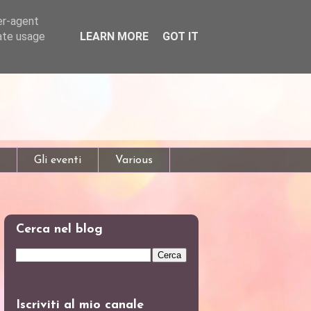
er-agent
rate usage
LEARN MORE
GOT IT
Gli eventi
Various
Cerca nel blog
Iscriviti al mio canale