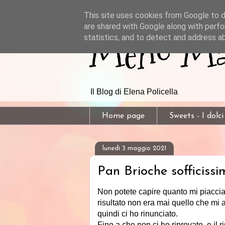
This site uses cookies from Google to de
are shared with Google along with perfo
Meno Mal
statistics, and to detect and address a
Il Blog di Elena Policella
Home page
Sweets - I dolci
lunedì 3 maggio 2021
Pan Brioche sofficissi
Non potete capire quanto mi piaccian
risultato non era mai quello che mi 
quindi ci ho rinunciato.
Fino a che non ci ho riprovato, e il r