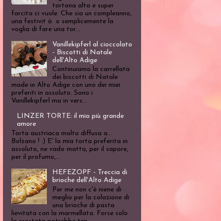
tortona alta e super
farcita ci vuole. Che sia un compleanno,
una festivit à o semplicemente la
voglia di fare una tor...
Vanillekipferl al cioccolato
- Biscotti di Natale
dell'Alto Adige
Continuiamo la carrellata
dei biscotti di Natale
made in Alto Adige con uno dei miei
preferiti in assoluto. Sono i
Vanillekipferl ma in vers...
LINZER TORTE: il mio più grande
amore
Torta austriaca molto diffusa a...
Bolzano ! :) E' la mia torta preferita in
assoluto, ne vado matta, per il sapore,
per il profumo,...
HEFEZOPF - Treccia di
brioche dell'Alto Adige
Per me non c'è niene di
meglio per la colazione di
una brioche di pasta
lievitata con la marmellata. Forse solo