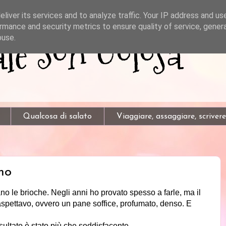
liver its services and to analyze traffic. Your IP address and us
rmance and security metrics to ensure quality of service, gene
e Son Golosa
buse.
Qualcosa di salato
Viaggiare, assaggiare, scrivere
mo
o le brioche. Negli anni ho provato spesso a farle, ma il
aspettavo, ovvero un pane soffice, profumato, denso. E
isultato è stato più che soddisfacente.