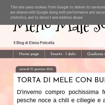
This site uses cookies from Google to deliver its services
are shared with Google along with performance and securi
Meno Male So
statistics, and to detect and address abuse.
Il Blog di Elena Policella
Home page
Sweets - I dolci
Qualcosa d
venerdì 10 gennaio 2014
TORTA DI MELE CON B
D'inverno compro pochissima fr
pesche noce a chili e ciliegie e al