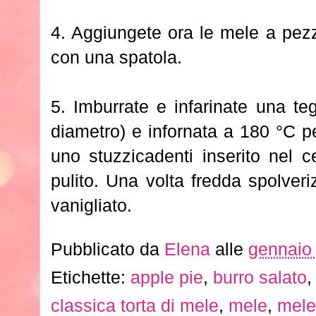
4. Aggiungete ora le mele a pezz
con una spatola.
5. Imburrate e infarinate una te
diametro) e infornata a 180 °C pe
uno stuzzicadenti inserito nel c
pulito. Una volta fredda spolver
vanigliato.
Pubblicato da
Elena
alle
gennaio
Etichette:
apple pie
,
burro salato
classica torta di mele
,
mele
,
mele 