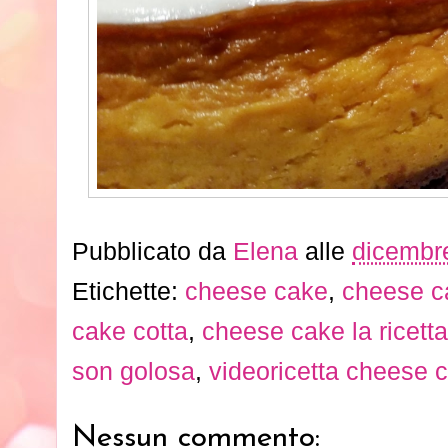
Pubblicato da
Elena
alle
dicembr
Etichette:
cheese cake
,
cheese c
cake cotta
,
cheese cake la ricetta
son golosa
,
videoricetta cheese 
Nessun commento: