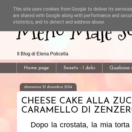
This site uses cookies from Google to deliver its services
are shared with Google along with performance and securi
Meno Male So
statistics, and to detect and address abuse.
Il Blog di Elena Policella
Home page
Sweets - I dolci
Qualcosa d
domenica 21 dicembre 2014
CHEESE CAKE ALLA ZU
CARAMELLO DI ZENZE
Dopo la crostata, la mia torta