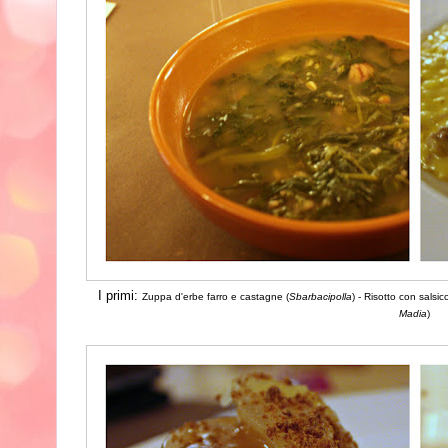
I primi:
Zuppa d'erbe farro e castagne
(
Sbarbacipolla
) -
Risotto con salsic
Madia
)