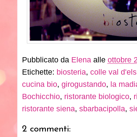
Pubblicato da
Elena
alle
ottobre 
Etichette:
biosteria
,
colle val d'el
cucina bio
,
girogustando
,
la madi
Bochicchio
,
ristorante biologico
,
r
ristorante siena
,
sbarbacipolla
,
si
2 commenti: