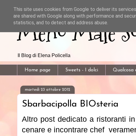
This site uses cookies from Google to deliver its services
are shared with Google along with performance and securi
Meno Male So
statistics, and to detect and address abuse.
Il Blog di Elena Policella
Home page
Sweets - I dolci
Qualcosa d
martedì 23 ottobre 2012
Sbarbacipolla BIOsteria
Altro post dedicato a ristoranti 
cenare e incontrare chef veramen