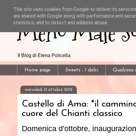
This site uses cookies from Google to deliver its services
are shared with Google along with performance and securi
Meno Male So
statistics, and to detect and address abuse.
Il Blog di Elena Policella
Home page
Sweets - I dolci
Qualcosa d
mercoledì 31 ottobre 2012
Castello di Ama: "il cammino 
cuore del Chianti classico
Domenica d'ottobre, inaugurazione