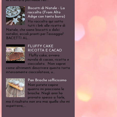
la crostata potrebbe ten...
Biscotti di Natale - La
raccolta (From Alto
Adige con tanto burro)
Ho raccolto qui sotto
tutti i link alle ricette di
Natale, che siano biscotti o dolci
natalizi, eccoli pronti per l'assaggio!
BACETTI AL...
FLUFFY CAKE
RICOTTA E CACAO
Fluffy cake, ovvero
nuvola di cacao, ricotta e
cioccolato. Non saprei
come altrimenti descrivere questa torta
intensamente cioccolatosa, u...
Pan Brioche sofficissimo
Non potete capire
quanto mi piacciano le
brioche. Negli anni ho
provato spesso a farle,
ma il risultato non era mai quello che mi
aspettavo,...