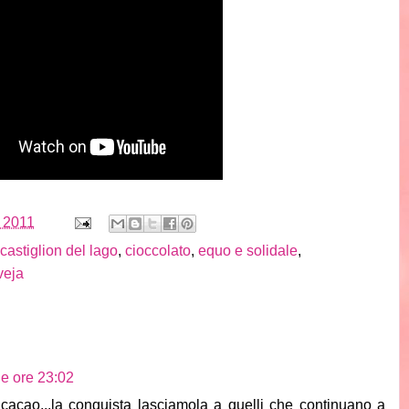
, 2011
castiglion del lago
,
cioccolato
,
equo e solidale
,
veja
le ore 23:02
i cacao...la conquista lasciamola a quelli che continuano a