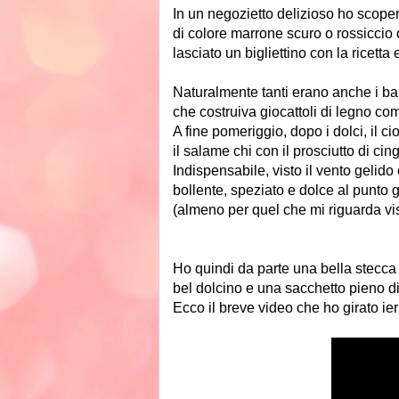
In un negozietto delizioso ho scoper
di colore marrone scuro o rossiccio
lasciato un bigliettino con la ricetta
Naturalmente tanti erano anche i banc
che costruiva giocattoli di legno come
A fine pomeriggio, dopo i dolci, il cio
il salame chi con il prosciutto di cin
Indispensabile, visto il vento gelido
bollente, speziato e dolce al punto 
(almeno per quel che mi riguarda vist
Ho quindi da parte una bella stecca
bel dolcino e una sacchetto pieno d
Ecco il breve video che ho girato ie