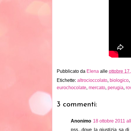
Pubblicato da
Elena
alle
ottobre 17
Etichette:
altrocioccolato
,
biologico
,
eurochocolate
,
mercato
,
perugia
,
ro
3 commenti:
Anonimo
18 ottobre 2011 al
pss...dove la giustizia sa d