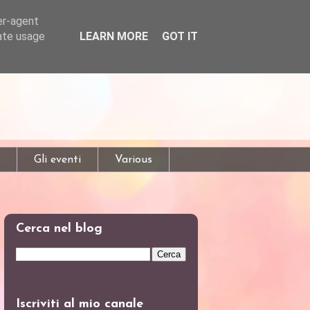
er-agent
rate usage
LEARN MORE
GOT IT
Gli eventi
Various
Cerca nel blog
Iscriviti al mio canale