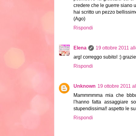
credere che le guerre siano 
hai scritto un pezzo bellissim
(Ago)
Rispondi
Elena
19 ottobre 2011 al
arg! correggo subito! :) graz
Rispondi
Unknown
19 ottobre 2011 al
Mammmmma mia che bbbuona
l'hanno fatta assaggiare so
stupendissima!! aspetto le sup
Rispondi