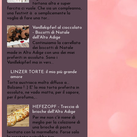
tortona alta e super
farcita ci vuole. Che sia un compleanno,
una festivit à o semplicemente la
voglia di fare una tor...
Vanillekipferl al cioccolato
- Biscotti di Natale
dell'Alto Adige
Continuiamo la carrellata
dei biscotti di Natale
made in Alto Adige con uno dei miei
preferiti in assoluto. Sono i
Vanillekipferl ma in vers...
LINZER TORTE: il mio più grande
amore
Torta austriaca molto diffusa a...
Bolzano ! :) E' la mia torta preferita in
assoluto, ne vado matta, per il sapore,
per il profumo,...
HEFEZOPF - Treccia di
brioche dell'Alto Adige
Per me non c'è niene di
meglio per la colazione di
una brioche di pasta
lievitata con la marmellata. Forse solo