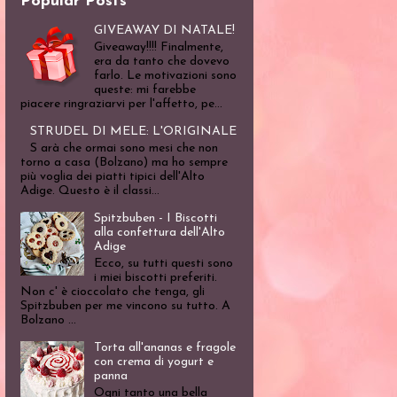
Popular Posts
GIVEAWAY DI NATALE!
Giveaway!!!! Finalmente,
era da tanto che dovevo
farlo. Le motivazioni sono
queste: mi farebbe
piacere ringraziarvi per l'affetto, pe...
STRUDEL DI MELE: L'ORIGINALE
S arà che ormai sono mesi che non
torno a casa (Bolzano) ma ho sempre
più voglia dei piatti tipici dell'Alto
Adige. Questo è il classi...
Spitzbuben - I Biscotti
alla confettura dell'Alto
Adige
Ecco, su tutti questi sono
i miei biscotti preferiti.
Non c' è cioccolato che tenga, gli
Spitzbuben per me vincono su tutto. A
Bolzano ...
Torta all'ananas e fragole
con crema di yogurt e
panna
Ogni tanto una bella