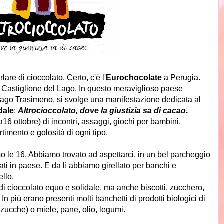
rlare di cioccolato. Certo, c'è l'
Eurochocolate
a Perugia.
 Castiglione del Lago. In questo meraviglioso paese
 lago Trasimeno, si svolge una manifestazione dedicata al
dale
:
Altrocioccolato, dove la giustizia sa di cacao
.
16 ottobre) di incontri, assaggi, giochi per bambini,
vertimento e golosità di ogni tipo.
so le 16. Abbiamo trovato ad aspettarci, in un bel parcheggio
vati in paese. E da lì abbiamo girellato per banchi e
llo.
i di cioccolato equo e solidale, ma anche biscotti, zucchero,
 In più erano presenti molti banchetti di prodotti biologici di
 zucche) o miele, pane, olio, legumi.