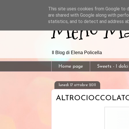
This site uses cookies from Google to de
are shared with Google along with perfo
Meno Mal
statistics, and to detect and address a
Il Blog di Elena Policella
Home page
Sweets - I dolci
lunedì 17 ottobre 2011
ALTROCIOCCOLATO - N