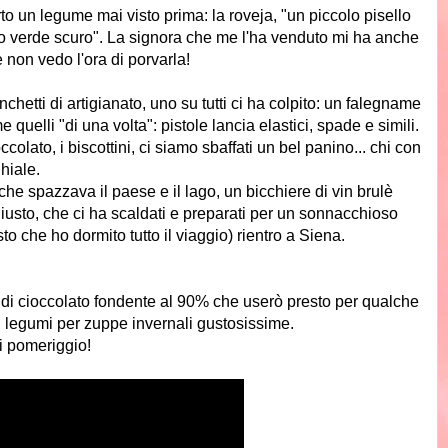
to un legume mai visto prima: la roveja, "un piccolo pisello
 o verde scuro". La signora che me l'ha venduto mi ha anche
 e non vedo l'ora di porvarla!
hetti di artigianato, uno su tutti ci ha colpito: un falegname
 quelli "di una volta": pistole lancia elastici, spade e simili.
ccolato, i biscottini, ci siamo sbaffati un bel panino... chi con
ghiale.
 che spazzava il paese e il lago, un bicchiere di vin brulè
giusto, che ci ha scaldati e preparati per un sonnacchioso
o che ho dormito tutto il viaggio) rientro a Siena.
 di cioccolato fondente al 90% che userò presto per qualche
i legumi per zuppe invernali gustosissime.
ri pomeriggio!