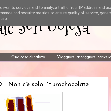
liver its services and to analyze traffic. Your IP address and us
rmance and security metrics to ensure quality of service, gene
e Son Golosa
buse.
Qualcosa di salato
Viaggiare, assaggiare, scrivere
on c'è solo l'Eurochocolate