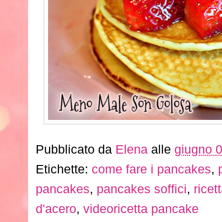
Pubblicato da
Elena
alle
giugno 
Etichette:
come fare i pancakes
,
pancakes
,
pancakes soffici
,
rice
d'acero
,
videoricetta pancake